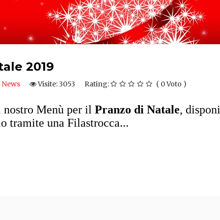
tale 2019
News
Visite: 3053
Rating:
( 0 Voto )
l nostro Menù per il
Pranzo di Natale
, dispon
lo tramite una Filastrocca...