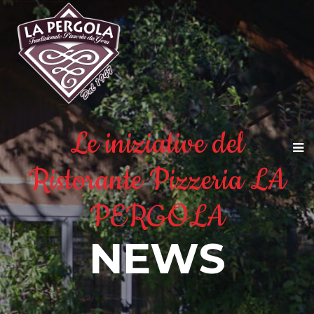
Le iniziative del
Ristorante Pizzeria LA
PERGOLA
NEWS